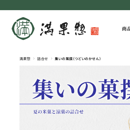
商
満果惣
詰合せ
集いの菓撰（つどいのかせん）