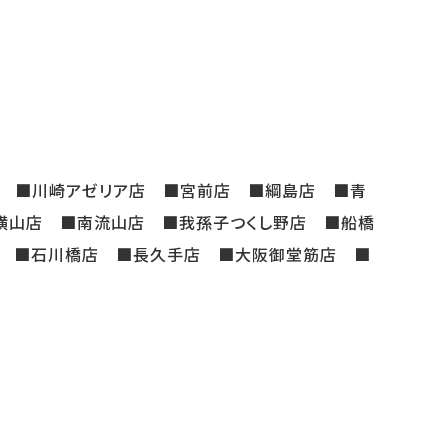
 ■川崎アゼリア店 ■宮前店 ■綱島店 ■青
横山店 ■南流山店 ■我孫子つくし野店 ■船橋
店 ■石川橋店 ■長久手店 ■大阪御堂筋店 ■
店