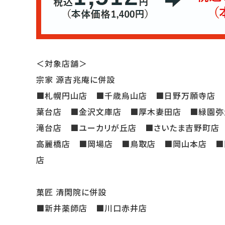
＜対象店舗＞
宗家 源吉兆庵に併設
■札幌円山店 ■千歳烏山店 ■日野万願寺店 
葉台店 ■金沢文庫店 ■厚木妻田店 ■緑園弥
滝台店 ■ユーカリが丘店 ■さいたま吉野町店
高麗橋店 ■岡場店 ■鳥取店 ■岡山本店 ■
菓匠 清閑院に併設
■新井薬師店 ■川口赤井店