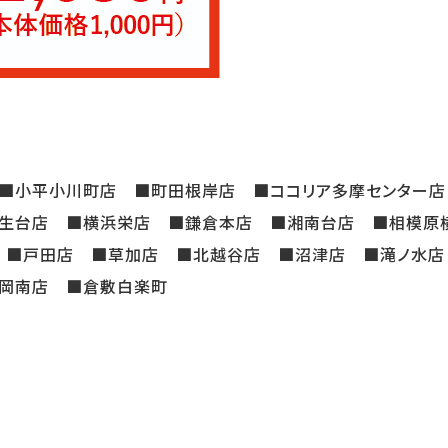
■小平小川町店 ■町田根岸店 ■ココリア多摩センター店
生台店 ■横浜栄店 ■鎌倉本店 ■湘南台店 ■相模原
 ■戸田店 ■草加店 ■北越谷店 ■沼津店 ■滝ノ水
岡南店 ■倉敷白楽町